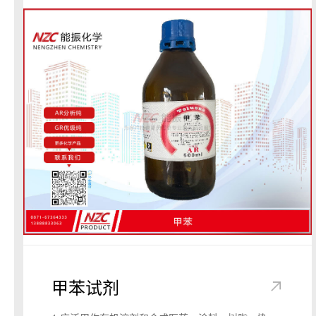
造。在石油的炼制、有色金属的冶炼、钢铁的酸洗处
理、制革过程以及炼焦业、轻纺业、国防军工都有广
泛的应用。强酸性清洗腐蚀剂。在集成电路制造工艺
中主要用于硅片清洗。
3.硫酸在合成药物、合成染料、炸药、石油炼制、金
属冶炼、合成洗涤剂、机械、农药、化肥等方面都有
着广泛的应用。除作为强的无机酸使用外，还用作脱
水剂、氧化剂、助硝化剂、酸洗剂、磺化剂和催化剂
等。此外硫酸还可用作高熔点聚酰胺的溶剂，用于纺
丝原液的制造。
4.用作强酸性清洗腐蚀剂，可与双氧水配合使用。
5.用作酸、加工助剂。用于含醇饮料、干酪等。用于
由淀粉水解制葡萄糖。或调节水解条件，以制造含
25%以上糊精的淀粉糖浆。用2%～4%的硫酸溶液去
除柑橘内的果皮以制造柑橘罐头。精炼食用油时使用
浓硫酸（添加约1%）于15～20℃搅拌，使油脂中的
甲苯试剂
有机物脱水炭化后，经水洗除去。啤酒生产中防止
CO2的损失。