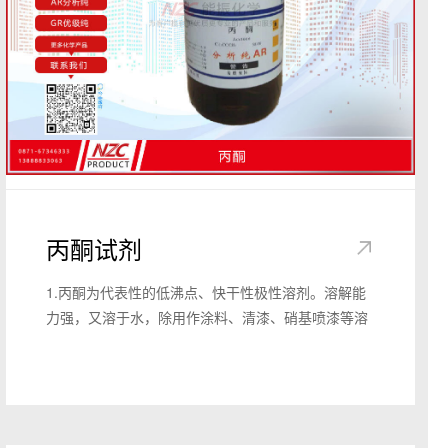
丙酮试剂
1.丙酮为代表性的低沸点、快干性极性溶剂。溶解能
力强，又溶于水，除用作涂料、清漆、硝基喷漆等溶
剂外，尚用作纤维素、醋酸纤维素、照相胶片等制造
时的溶剂和脱漆剂。丙酮能萃取各种维生素与激素及
石油脱蜡。丙酮还是重要的化工原料，用于制造乙
酐、甲基丙烯酸甲酯、双酚A、亚异丙基丙酮、甲基
异丁基甲酮、己二醇、氯仿、碘仿、环氧树脂、维生