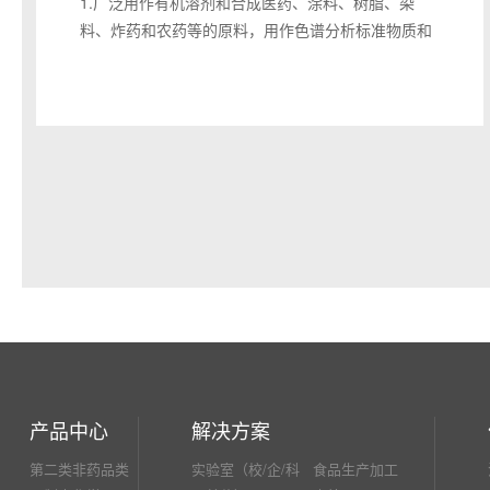
1.广泛用作有机溶剂和合成医药、涂料、树脂、染
6.用于生产化学肥料，在化工、医药、塑料、染料、
料、炸药和农药等的原料，用作色谱分析标准物质和
石油提炼等工业也有广泛的应用。
分析试剂。
2.甲苯可用作生产苯和许多其他化工产品的原料。如
油漆、清漆、亮漆、粘合剂及油墨制造业及天那水配
方用之稀释剂 ，树脂溶剂；化学及制造业用之溶剂；
尤以萃取及脱脂两工序最为适合。另也为化学合成用
之原料。还可用作汽油的 掺合组分以提高辛烷值，也
是涂料、油墨和硝酸纤维素的溶剂。由甲苯生产的一
系列中间体，称甲苯系中间体。化工 方面主要用以生
产苯及二甲苯，其下游主要产品是硝基甲苯、苯甲
酸、氯化苄、间甲酚、甲苯二异氰酸酯等，还可生 产
很多农药和医药中间体。另外，甲苯具有优异的有机
物溶解性能，是一种有广泛用途的有机溶剂。甲苯容
易发生氯 化，生成苯—氯甲烷或苯三氯甲烷，它们都
是工业上很好的溶剂；它还容易硝化，生成对硝基甲
产品中心
解决方案
苯或邻硝基甲苯，它 们都是染料的原料；它还容易磺
化，生成邻甲苯磺酸或对甲苯磺酸，它们是做染料或
第二类非药品类
实验室（校/企/科
食品生产加工