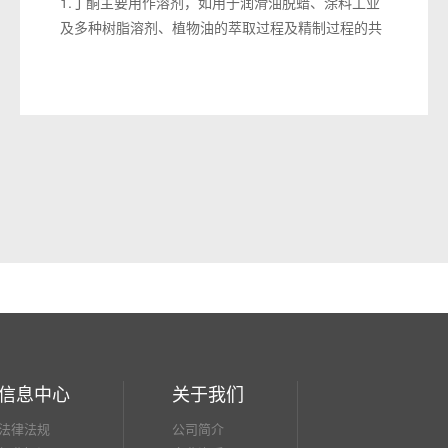
1.丁酮主要用作溶剂，如用于润滑油脱蜡、涂料工业
生产钨酸等)，金属表面处理(作为铜材酸洗除锈)。在
及多种树脂溶剂、植物油的萃取过程及精制过程的共
印染工业中，用于织物漂白后酸洗、丝光处理后中和
沸精馏，其优点是溶解性强，挥发性比丙酮低，属中
等。此外，也用于离子交换树脂的再生、制糖和制革
沸点酮类溶剂。
工业。
2.丁酮还是制备医药、染料、洗涤剂、香料、抗氧化
10.用作酸性清洗腐蚀剂，可与双氧水配合使用。以盐
剂以及某些催化剂的是中间体，合成抗脱皮剂甲基乙
酸为主剂进行化学清洗具有作用力强、速度快、效果
基酮肟、聚合催化剂甲基乙基酮过氧化物、阻蚀剂甲
明显、使用方便、所需费用低等优点，适用于碳素
基戊炔醇等，在电子工业中用作集成电路光刻后的显
钢、铜，但不能用于奥氏体不锈钢、钛等材质的化学
影剂。
清洗。
3.用作洗涤剂、润滑油脱蜡剂、硫化促进剂和反应中
11.主要用于电子工业，在集成电路生产中用于蚀刻、
间体等。
钝化、外延等工艺。还用于金属冶炼和光导通讯领
4.用于有机合成。用作色谱分析标准物质、溶剂。
域。
5.用于电子工业，常用作清洗去油剂。
12.用于制染料、香料、药物、各种氯化物及腐蚀抑制
6.除了广泛用于炼油、涂料、助剂、胶黏剂、染料、
剂。
医药及电子元件清洗等方面外，主要用于硝酸纤维
素、乙烯基树脂、丙烯酸树脂和其他合成树脂的溶
信息中心
关于我们
剂。其优点是溶解性强，挥发性比丙酮低。在植物油
的萃取、精制过程的共沸精馏以及制备香料、抗氧化
法律法规
公司简介