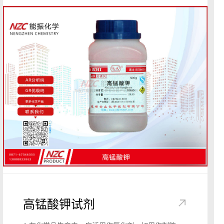
素C等。并用作萃取剂、稀释剂等。
2.用于制取有机玻璃单体、双酚A、二丙酮醇、己二
醇、甲基异丁基酮、甲基异丁基甲醇、佛尔酮、异佛
尔酮、氯仿、碘仿等重要有机化工原料。在涂料、醋
酸纤维纺丝过程、钢瓶贮存乙炔、炼油工业脱蜡等方
面用作优良的溶剂。在医药工业，是维生素C和麻醉
剂索佛那的原料之一，也用作各种维生素和激素生产
过程中的萃取剂。在农药工业，丙酮是合成丙烯拟除
虫菊酯的原料之一。
3.用作分析试剂，如作溶剂。用作色谱衍生物试剂及
液相色谱洗脱剂。
4.用于电子工业，常用作清洗去油剂。
5.常用作乙烯基树脂、丙烯基树脂、醇酸漆、醋酸纤
维素以及多种胶黏剂的溶剂。还广泛用于醋酸纤维
素、胶片、薄膜和塑料的制造，也是生产甲基丙烯酸
甲酯、甲基异丁基酮、双酚A、乙酸酐、乙烯酮以及
高锰酸钾试剂
呋喃树脂的原料。
6.可用作稀释剂、洗涤剂以及维生素、激素类的萃取