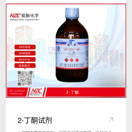
胶等，还用于湿法冶金，金属表面处理、制糖和制革
工艺等。
4.用作分析试剂及腐蚀剂，也用于氯化物制取。
5.用于制盐酸、氯化物，并用作有机化学的缩合剂
等。
6.主要用于食品、医药、精细化学品生产，也可用于
化学试剂。
7.作pH调节剂，可用于水解淀粉制糖浆，也可用于橘
子罐头生产中的去络和脱囊，按生产需要适量使用。
8.用于半导体制备工艺中的外延、热氧化、扩散、蚀
刻、化学气相淀积(CVD)等工序，还可用于发光二极
管、激光器和光导纤维的生产。是电子工业大规模集
成电路所需的重要材料之一。
9.是制造氯化铵、氯化钙、氯化锌、氯化亚铜、碱式
氯化铝、三氯化铁液体等氯化物的原料。在染料及医
药中间体的合成中．用于氨基重氮化、硝基转化为氨
2-丁酮试剂
基、磺酸钠盐转化为磺酸等。也用于聚氯己烯、氯丁
橡胶、氯乙烷的合成。还用于湿法冶金(如分解钨矿石