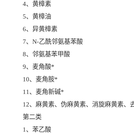
4、黄樟素
5、黄樟油
6、异黄樟素
7、N-乙酰邻氨基苯酸
8、邻氨基苯甲酸
9、麦角酸*
10、麦角胺*
11、麦角新碱*
12、麻黄素、伪麻黄素、消旋麻黄素、
第二类
1、苯乙酸